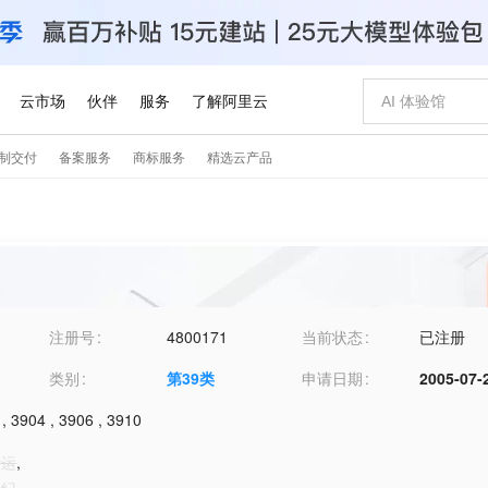
注册号
4800171
当前状态
已注册
类别
第
39
类
申请日期
2005-07-
,
3904
,
3906
,
3910
发运
,