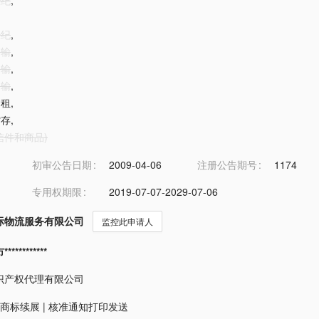
经纪
,
经纪
,
运输
,
运输
,
运输
,
出租
,
贮存
,
(信件和商品)
初审公告日期
2009-04-06
注册公告期号
1174
专用权期限
2019-07-07-2029-07-06
际物流服务有限公司
监控此申请人
*********
识产权代理有限公司
商标续展
|
核准通知打印发送