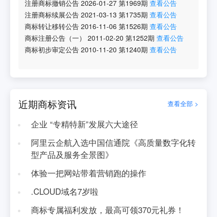
注册商标撤销公告
2026-01-27
第
1969
期
查看公告
注册商标续展公告
2021-03-13
第
1735
期
查看公告
商标转让移转公告
2016-11-06
第
1526
期
查看公告
商标注册公告（一）
2011-02-20
第
1252
期
查看公告
商标初步审定公告
2010-11-20
第
1240
期
查看公告
近期商标资讯
查看全部 >
企业 “专精特新”发展六大途径
阿里云企航入选中国信通院《高质量数字化转
型产品及服务全景图》
体验一把网站带着营销跑的操作
.CLOUD域名7岁啦
商标专属福利发放，最高可领370元礼券！