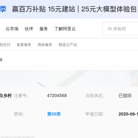
情
自乡村
注册号
47204568
当前状态
已驳回
类别
第
35
类
申请日期
2020-06-
广告宣传目的散发样品
,