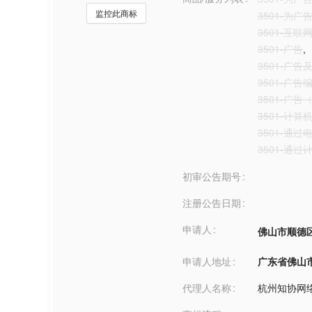
监控此商标
3501-为
3501-互
3501-广告
,
3501-广
3501-广
3501-广
3501-计
3501-通
3501-通
初审公告期号
注册公告日期
申请人
佛山市顺德
申请人地址
广东省佛山市***
代理人名称
杭州知协网