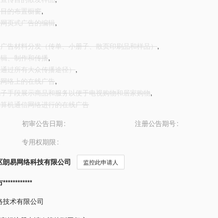
广告目的布置橱窗
,
联网网页式广告的编辑
,
告及广告材料分发（传单、小册子、散页印刷品和样品）
,
告编辑、制作和传播
,
告（通过所有大众传播途径）
,
算机网络上的在线广告
,
过电子手段展示商品和服务以便于电视购物和居家购物
,
过计算机通信网络进行的在线广告
初审公告日期
注册公告期号
专用权期限
区朗易网络科技有限公司
监控此申请人
*********
络技术有限公司