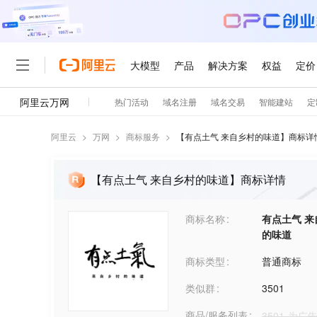
阿里云
>
万网
>
商标服务
>
【
有点土气 来自乡村的味道
】商标详
【有点土气 来自乡村的味道】商标详情
商标名称
有点土气 来
的味道
商标类型
普通商标
类似群
3501
商品/服务列表
3501-为