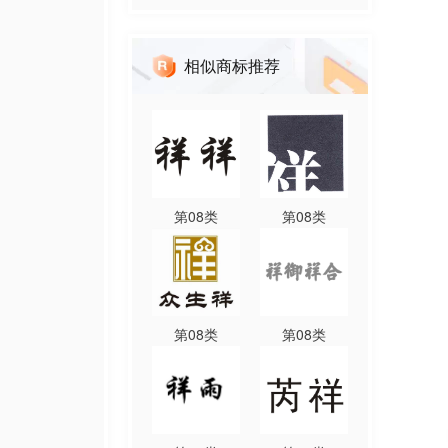
相似商标推荐
第
08
类
第
08
类
第
08
类
第
08
类