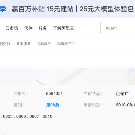
注册号
8564351
当前状态
已销亡
类别
第
08
类
申请日期
2010-08-
,
0803
,
0806
,
0807
,
0810
石
,