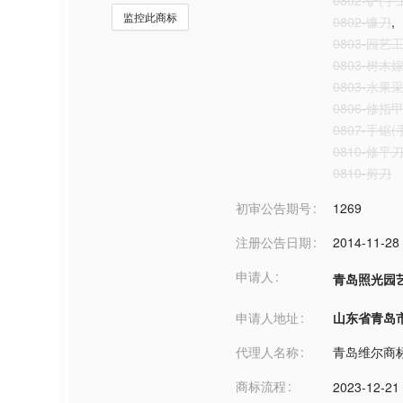
0802-铲(手
监控此商标
0802-镰刀
,
0803-园艺
0803-树木
0803-水果
0806-修指
0807-手锯(
0810-修平
0810-剪刀
初审公告期号
1269
注册公告日期
2014-11-28
申请人
青岛照光园
申请人地址
山东省青岛市***
代理人名称
青岛维尔商
商标流程
2023-12-21