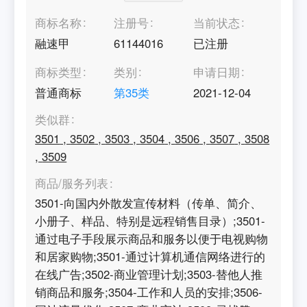
商标名称
注册号
当前状态
融速甲
61144016
已注册
商标类型
类别
申请日期
普通商标
第
35
类
2021-12-04
类似群
3501
,
3502
,
3503
,
3504
,
3506
,
3507
,
3508
,
3509
商品/服务列表
3501-向国内外散发宣传材料（传单、简介、
小册子、样品、特别是远程销售目录）;3501-
通过电子手段展示商品和服务以便于电视购物
和居家购物;3501-通过计算机通信网络进行的
在线广告;3502-商业管理计划;3503-替他人推
销商品和服务;3504-工作和人员的安排;3506-