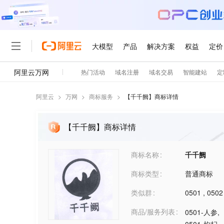
阿里云
>
万网
>
商标服务
>
【
千千阙
】商标详情
【千千阙】商标详情
商标名称
千千阙
商标类型
普通商标
类似群
0501
,
0502
商品/服务列表
0501-人参
,