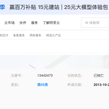
注册号
13442470
当前状态
已销亡
类别
第
05
类
申请日期
2013-10-