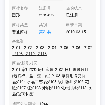
商标名称
注册号
当前状态
图形
8119495
已注册
商标类型
类别
申请日期
普通商标
第
21
类
2010-03-15
类似群
2101
,
2102
,
2103
,
2104
,
2105
,
2106
,
2107
,
2108
,
2110
,
2113
商品/服务列表
2101-家用或厨房用容器;2102-日用玻璃器皿
(包括杯、盘、壶、缸);2103-家庭用陶瓷制
品;2104-水晶工艺品;2105-饮用器皿;2106-花
瓶;2107-梳;2108-牙刷;2110-化妆用具;2113-水
晶(玻璃制品)
初审公告期号
1244