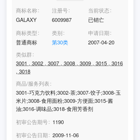
商标名称
注册号
当前状态
GALAXY
6009987
已销亡
商标类型
类别
申请日期
普通商标
第
30
类
2007-04-20
类似群
3001
,
3002
,
3007
,
3008
,
3009
,
3015
,
3016
,
3018
商品/服务列表
3001-巧克力饮料;3002-茶;3007-饺子;3008-玉
米片;3008-食用面粉;3009-方便面;3015-酱
油;3016-调味品;3018-食用芳香剂
初审公告期号
1190
初审公告日期
2009-11-06