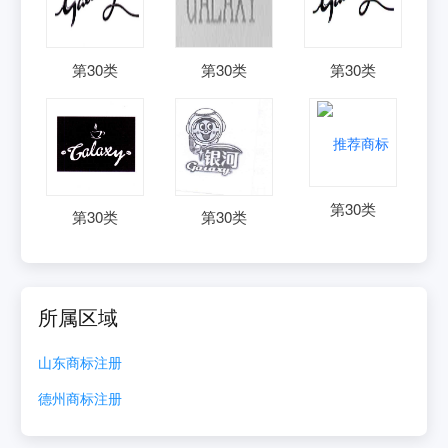
第
30
类
第
30
类
第
30
类
第
30
类
第
30
类
第
30
类
所属区域
山东
商标注册
德州
商标注册