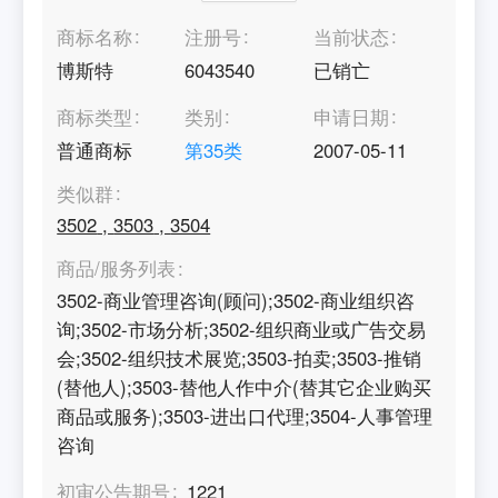
商标名称
注册号
当前状态
博斯特
6043540
已销亡
商标类型
类别
申请日期
普通商标
第
35
类
2007-05-11
类似群
3502
,
3503
,
3504
商品/服务列表
3502-商业管理咨询(顾问);3502-商业组织咨
询;3502-市场分析;3502-组织商业或广告交易
会;3502-组织技术展览;3503-拍卖;3503-推销
(替他人);3503-替他人作中介(替其它企业购买
商品或服务);3503-进出口代理;3504-人事管理
咨询
初审公告期号
1221