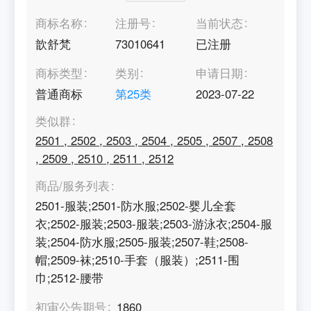
商标名称
注册号
当前状态
歆舒梵
73010641
已注册
商标类型
类别
申请日期
普通商标
第
25
类
2023-07-22
类似群
2501
,
2502
,
2503
,
2504
,
2505
,
2507
,
2508
,
2509
,
2510
,
2511
,
2512
商品/服务列表
2501-服装;2501-防水服;2502-婴儿全套
衣;2502-服装;2503-服装;2503-游泳衣;2504-服
装;2504-防水服;2505-服装;2507-鞋;2508-
帽;2509-袜;2510-手套（服装）;2511-围
巾;2512-腰带
初审公告期号
1860