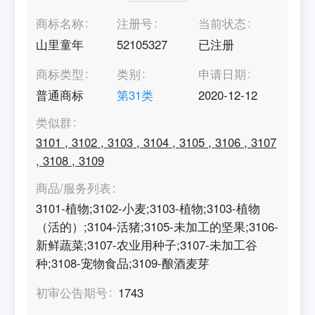
商标名称
注册号
当前状态
山里童年
52105327
已注册
商标类型
类别
申请日期
普通商标
第
31
类
2020-12-12
类似群
3101
,
3102
,
3103
,
3104
,
3105
,
3106
,
3107
,
3108
,
3109
商品/服务列表
3101-植物;3102-小麦;3103-植物;3103-植物
（活的）;3104-活猪;3105-未加工的坚果;3106-
新鲜蔬菜;3107-农业用种子;3107-未加工谷
种;3108-宠物食品;3109-酿酒麦芽
初审公告期号
1743