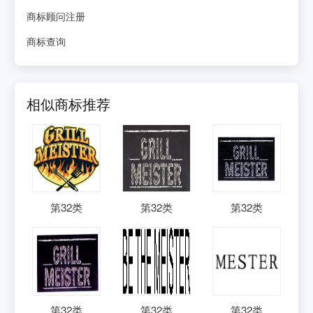
商标顾问注册
商标查询
相似商标推荐
第
32
类
第
32
类
第
32
类
第
32
类
第
32
类
第
32
类