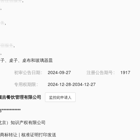
日野营住宿服务
,
馆
,
服务
,
食宿服务
,
院
,
租椅子、桌子、桌布和玻璃器皿
初审公告日期
2024-09-27
注册公告期号
1917
专用权期限
2024-12-28-2034-12-27
额吉餐饮管理有限公司
监控此申请人
*********
北京）知识产权有限公司
商标转让
|
核准证明打印发送