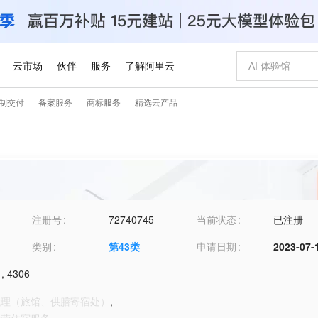
注册号
72740745
当前状态
已注册
类别
第
43
类
申请日期
2023-07-
,
4306
所代理（旅馆、供膳寄宿处）
,