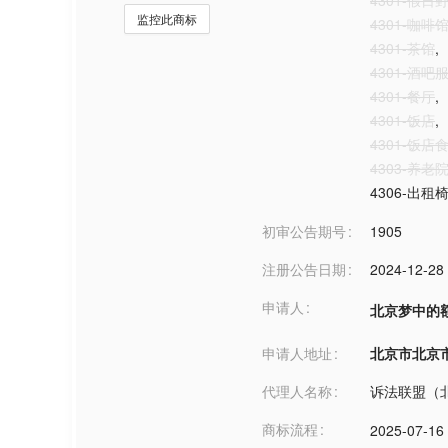
4301-假
监控此商标
4301-咖啡
4301-茶馆
,
4301-酒吧
4301-餐厅
,
4301-饭店
,
4301-饭店
4303-养老
4306-出
初审公告期号
1905
注册公告日期
2024-12-28
申请人
北京梦中的
申请人地址
北京市北京市***
代理人名称
诉法联盟（
商标流程
2025-07-16