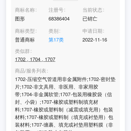
商标名称
注册号
当前状态
图形
68386404
已销亡
商标类型
类别
申请日期
普通商标
第
17
类
2022-11-16
类似群
1702
,
1704
,
1707
商品/服务列表
1702-压缩空气管道用非金属附件;1702-密封垫
片;1702-非文具用、非医用、非家用胶
带;1704-非金属软管;1707-包装用橡胶袋（信
封、小袋）;1707-橡胶或塑料制填充材
料;1707-橡胶或塑料制（减震或填充用）包装
材料;1707-橡胶或塑料制（填充或衬垫用）包
装材料;1707-缠裹、填充或衬垫用塑料膜（非