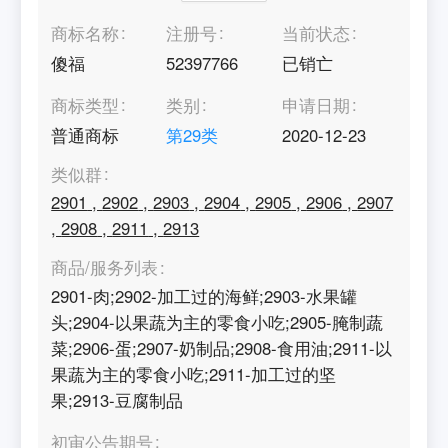
商标名称
注册号
当前状态
傻福
52397766
已销亡
商标类型
类别
申请日期
普通商标
第
29
类
2020-12-23
类似群
2901
,
2902
,
2903
,
2904
,
2905
,
2906
,
2907
,
2908
,
2911
,
2913
商品/服务列表
2901-肉;2902-加工过的海鲜;2903-水果罐
头;2904-以果蔬为主的零食小吃;2905-腌制蔬
菜;2906-蛋;2907-奶制品;2908-食用油;2911-以
果蔬为主的零食小吃;2911-加工过的坚
果;2913-豆腐制品
初审公告期号