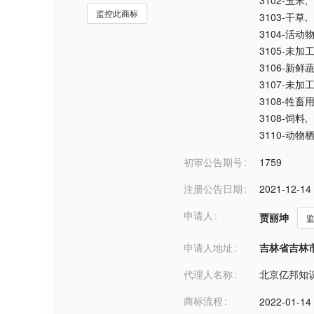
3102-玉米
,
监控此商标
3103-干草
,
3104-活动
3105-未加
3106-新鲜
3107-未加
3108-牲畜
3108-饲料
,
3110-动
初审公告期号
1759
注册公告日期
2021-12-14
申请人
贾丽坤
申请人地址
吉林省吉林市***
代理人名称
北京亿邦知
商标流程
2022-01-14