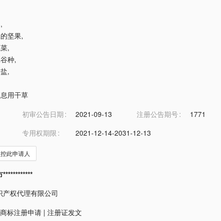
物
,
工的坚果
,
蔬菜
,
工谷种
,
用盐
,
物栖息用干草
初审公告日期
2021-09-13
注册公告期号
1771
专用权期限
2021-12-14-2031-12-13
监控此申请人
*********
识产权代理有限公司
商标注册申请
|
注册证发文