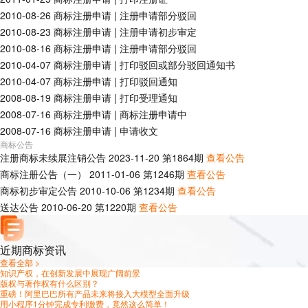
2010-08-26
商标注册申请
|
注册申请部分驳回
2010-08-23
商标注册申请
|
注册申请初步审定
2010-08-16
商标注册申请
|
注册申请部分驳回
2010-04-07
商标注册申请
|
打印驳回或部分驳回通知书
2010-04-07
商标注册申请
|
打印驳回通知
2008-08-19
商标注册申请
|
打印受理通知
2008-07-16
商标注册申请
|
商标注册申请中
2008-07-16
商标注册申请
|
申请收文
商标公告
注册商标未续展注销公告
2023-11-20
第
1864
期
查看公告
商标注册公告（一）
2011-01-06
第
1246
期
查看公告
商标初步审定公告
2010-10-06
第
1234
期
查看公告
送达公告
2010-06-20
第
1220
期
查看公告
近期商标资讯
查看全部 >
知识产权，在创新发展中展现广阔前景
版权与著作权有什么区别？
重磅！阿里巴巴所有产品未来将接入大模型全面升级
用小程序1分钟完成专利缴费，竟然这么简单！