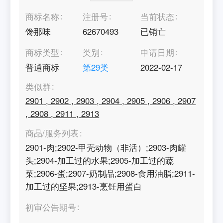
商标名称
注册号
当前状态
馋那味
62670493
已销亡
商标类型
类别
申请日期
普通商标
第
29
类
2022-02-17
类似群
2901
,
2902
,
2903
,
2904
,
2905
,
2906
,
2907
,
2908
,
2911
,
2913
商品/服务列表
2901-肉;2902-甲壳动物（非活）;2903-肉罐
头;2904-加工过的水果;2905-加工过的蔬
菜;2906-蛋;2907-奶制品;2908-食用油脂;2911-
加工过的坚果;2913-烹饪用蛋白
初审公告期号