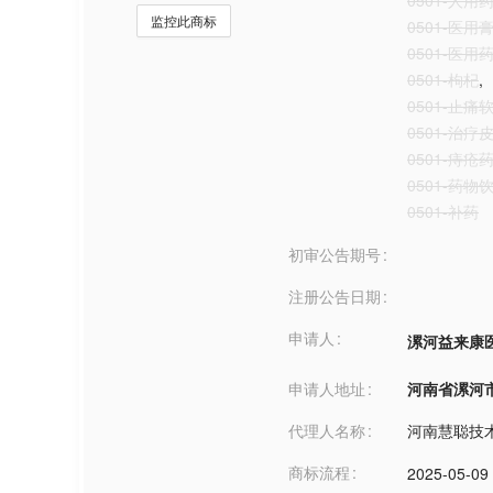
0501-人用
监控此商标
0501-医用
0501-医用
0501-枸杞
,
0501-止痛
0501-治
0501-痔疮
0501-药物
0501-补药
初审公告期号
注册公告日期
申请人
漯河益来康
申请人地址
河南省漯河市***
代理人名称
河南慧聪技
商标流程
2025-05-09