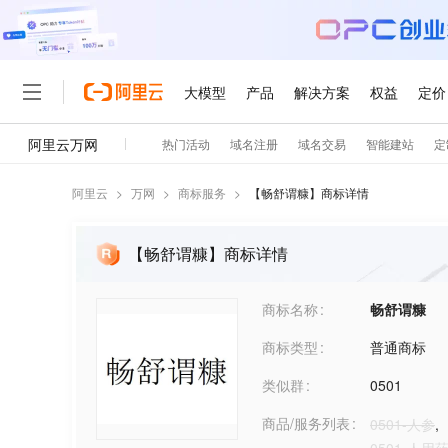
阿里云
>
万网
>
商标服务
>
【
畅舒谓糠
】商标详情
【畅舒谓糠】商标详情
商标名称
畅舒谓糠
商标类型
普通商标
类似群
0501
商品/服务列表
0501-人参
,