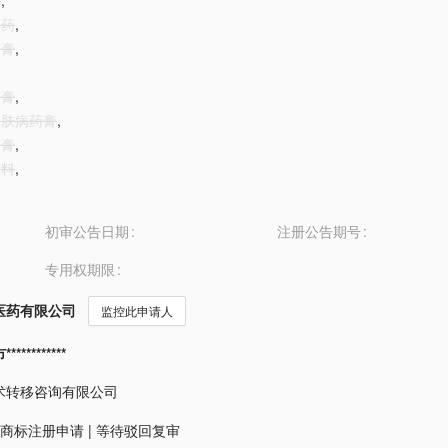
药
,
膏药
,
药膏
,
软膏
,
疗皮肤病药膏
,
药膏
,
饮料
,
初审公告日期
注册公告期号
专用权期限
医药有限公司
监控此申请人
*********
术转移咨询有限公司
商标注册申请
|
等待驳回复审