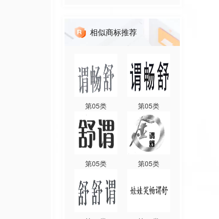
相似商标推荐
第
05
类
第
05
类
第
05
类
第
05
类