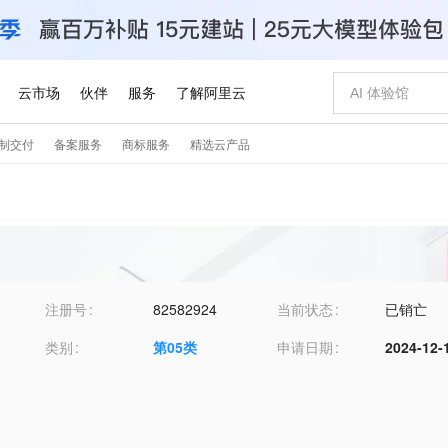
注册号
82582924
当前状态
已销亡
类别
第
05
类
申请日期
2024-12-