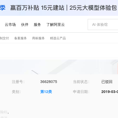
注册号
36628075
当前状态
已驳回
类别
第
12
类
申请日期
2019-03-
保险杠
,