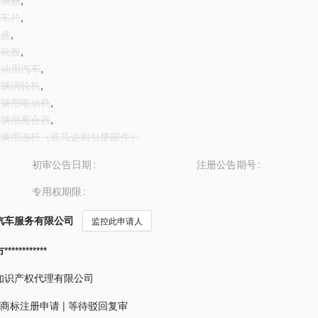
减震器
,
刹车片
,
底盘
,
车轮毂
,
车运动用汽车
,
地车辆涡轮机
,
地车辆用电动机
,
地车辆用离合器
,
地车辆用连杆（非马达和引擎部件）
初审公告日期
注册公告期号
专用权期限
汽车服务有限公司
监控此申请人
*********
知识产权代理有限公司
商标注册申请
|
等待驳回复审