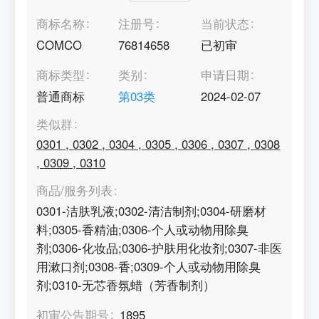
商标名称
注册号
当前状态
COMCO
76814658
已初审
商标类型
类别
申请日期
普通商标
第
03
类
2024-02-07
类似群
0301
,
0302
,
0304
,
0305
,
0306
,
0307
,
0308
,
0309
,
0310
商品/服务列表
0301-洁肤乳液;0302-清洁制剂;0304-研磨材
料;0305-香精油;0306-个人或动物用除臭
剂;0306-化妆品;0306-护肤用化妆剂;0307-非医
用漱口剂;0308-香;0309-个人或动物用除臭
剂;0310-无芯香氛蜡（芳香制剂）
初审公告期号
1895