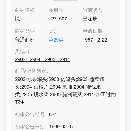
商标名称
注册号
当前状态
悦
1271507
已注册
商标类型
类别
申请日期
普通商标
第
29
类
1997-12-22
类似群
2903
,
2904
,
2905
,
2911
商品/服务列表
2903-水果罐头;2903-肉罐头;2903-蔬菜罐
头;2904-山楂片;2904-果脯;2904-蜜饯果
类;2905-脱水菜;2905-腌制蔬菜;2911-加工过的
花生
初审公告期号
674
初审公告日期
1999-02-07