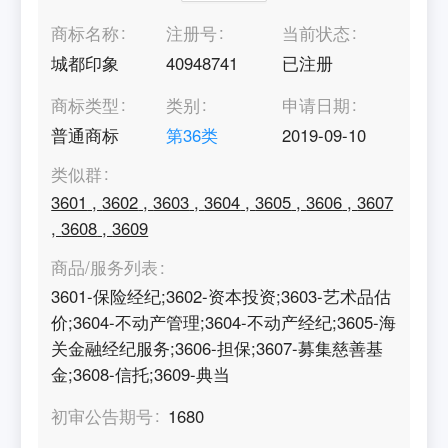
商标名称
注册号
当前状态
城都印象
40948741
已注册
商标类型
类别
申请日期
普通商标
第
36
类
2019-09-10
类似群
3601
,
3602
,
3603
,
3604
,
3605
,
3606
,
3607
,
3608
,
3609
商品/服务列表
3601-保险经纪;3602-资本投资;3603-艺术品估
价;3604-不动产管理;3604-不动产经纪;3605-海
关金融经纪服务;3606-担保;3607-募集慈善基
金;3608-信托;3609-典当
初审公告期号
1680