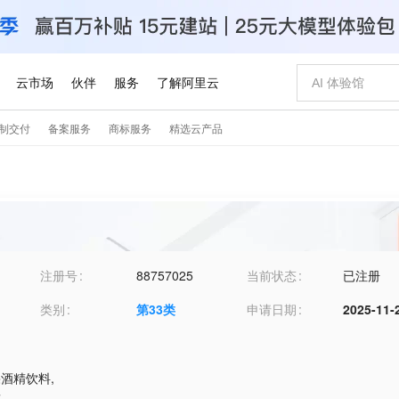
注册号
88757025
当前状态
已注册
类别
第
33
类
申请日期
2025-11-
水果酒精饮料
,