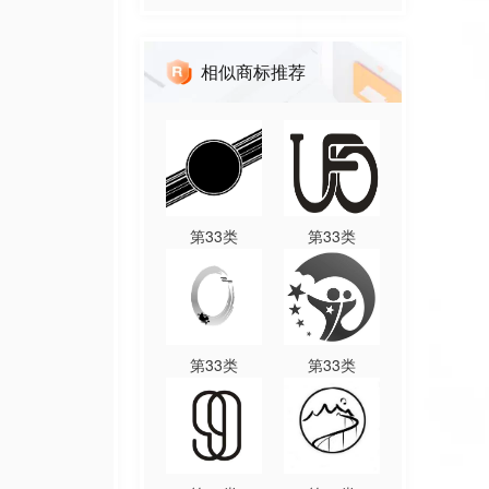
相似商标推荐
第
33
类
第
33
类
第
33
类
第
33
类