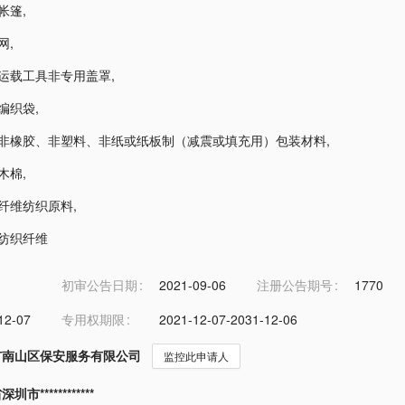
-帐篷
,
-网
,
2-运载工具非专用盖罩
,
-编织袋
,
4-非橡胶、非塑料、非纸或纸板制（减震或填充用）包装材料
,
-木棉
,
5-纤维纺织原料
,
5-纺织纤维
初审公告日期
2021-09-06
注册公告期号
1770
12-07
专用权期限
2021-12-07-2031-12-06
市南山区保安服务有限公司
监控此申请人
市************