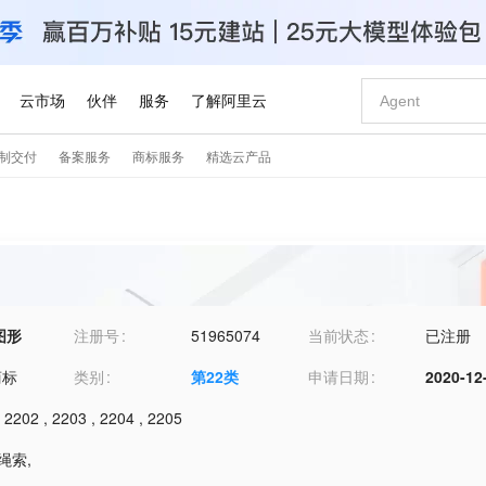
图形
注册号
51965074
当前状态
已注册
商标
类别
第
22
类
申请日期
2020-12
,
2202
,
2203
,
2204
,
2205
-绳索
,