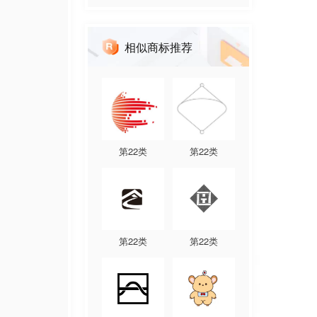
相似商标推荐
第
22
类
第
22
类
第
22
类
第
22
类