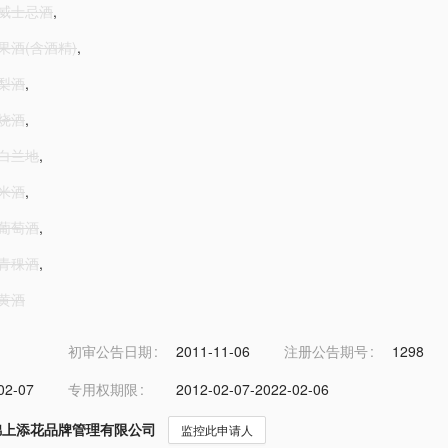
1-威士忌酒
,
-果酒(含酒精)
,
-梨酒
,
-烧酒
,
-白兰地
,
-米酒
,
-葡萄酒
,
-青稞酒
,
-黄酒
初审公告日期
2011-11-06
注册公告期号
1298
02-07
专用权期限
2012-02-07-2022-02-06
锦上添花品牌管理有限公司
监控此申请人