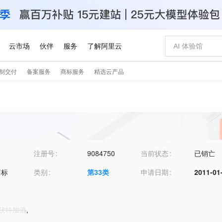
注册号
9084750
当前状态
已销亡
商标
类别
第
33
类
申请日期
2011-01
1-伏特加酒
,