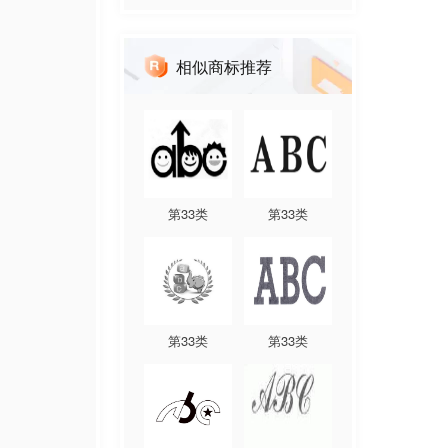
相似商标推荐
第
33
类
第
33
类
第
33
类
第
33
类