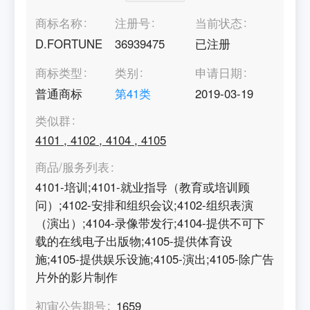
商标名称
注册号
当前状态
D.FORTUNE
36939475
已注册
商标类型
类别
申请日期
普通商标
第
41
类
2019-03-19
类似群
4101
,
4102
,
4104
,
4105
商品/服务列表
4101-培训;4101-就业指导（教育或培训顾
问）;4102-安排和组织会议;4102-组织表演
（演出）;4104-录像带发行;4104-提供不可下
载的在线电子出版物;4105-提供体育设
施;4105-提供娱乐设施;4105-演出;4105-除广告
片外的影片制作
初审公告期号
1659