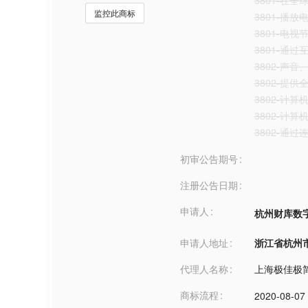
3801-在
监控此商标
3801-播
3801-电视
3801-通
3802-声
3802-提
3802-计
3802-计
3802-通
初审公告期号
注册公告日期
申请人
杭州财库数
申请人地址
浙江省杭州市***
代理人名称
上海极佳极
商标流程
2020-08-07