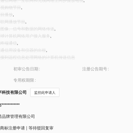
全球通信网络、互联网和无线网络上同步播放电视
,
放电视购物节目
,
节目播放
,
过互联网播放节目
,
音、图像、信号和数据的网络传送
,
供全球计算机网络用户接入服务
,
算机终端通信
,
算机通信用设备和仪器的出租
,
过连接到远程信息处理网络的计算机传送信息
初审公告日期
注册公告期号
专用权期限
字科技有限公司
监控此申请人
*********
简品牌管理有限公司
商标注册申请
|
等待驳回复审