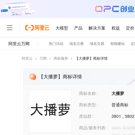
阿里云
>
万网
>
商标服务
>
【
大播萝
】商标详情
【大播萝】商标详情
商标名称
大播萝
商标类型
普通商标
类似群
3801
,
3802
商品/服务列表
3801-互