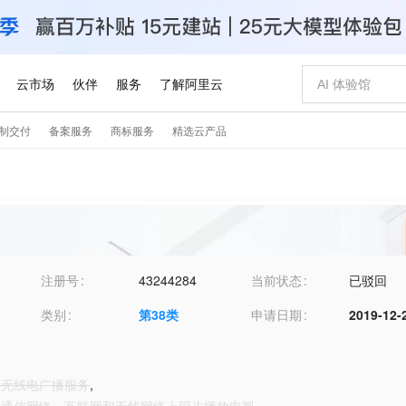
注册号
43244284
当前状态
已驳回
类别
第
38
类
申请日期
2019-12-
联网无线电广播服务
,