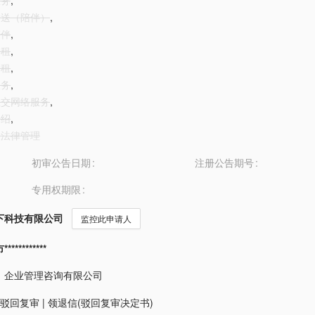
服务
,
交护送（陪伴）
,
陪伴
,
出租
,
出租
,
服务
,
线社交网络服务
,
介绍
,
可的法律管理
初审公告日期
注册公告期号
专用权期限
下科技有限公司
监控此申请人
*********
）企业管理咨询有限公司
驳回复审
|
领退信(驳回复审决定书)