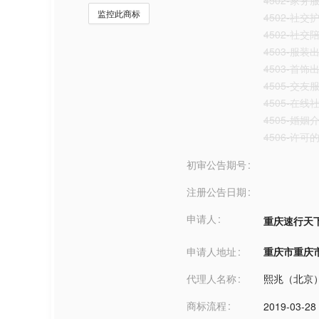
4502-家务
监控此商标
4502-社
4502-社交
4503-服装
4503-首饰
4505-交友
4505-在
4505-婚姻
4506-许
初审公告期号
注册公告日期
申请人
重庆速行天
申请人地址
重庆市重庆市***
代理人名称
熙兆（北京
商标流程
2019-03-28