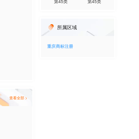
第
45
类
第
45
类
所属区域
重庆
商标注册
查看全部 >