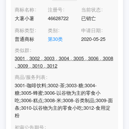
商标名称
注册号
当前状态
大薯小薯
46628722
已销亡
商标类型
类别
申请日期
普通商标
第
30
类
2020-05-25
类似群
3001
,
3002
,
3003
,
3004
,
3005
,
3006
,
3008
,
3009
,
3010
,
3012
商品/服务列表
3001-咖啡饮料;3002-茶;3003-糖;3004-
糖;3005-蜂蜜;3006-以谷物为主的零食小
吃;3006-糕点;3008-米;3008-谷类制品;3009-面
条;3010-以谷物为主的零食小吃;3012-食用淀
粉
初审公告期号