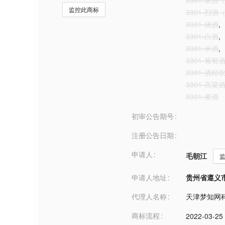
3301-果
监控此商标
3301-烈酒
3301-烧酒
,
3301-白酒
,
3301-米酒
,
3301-葡萄
3301-酒
3301-高粱
3301-黄酒
初审公告期号
注册公告日期
申请人
毛朝江
申请人地址
贵州省遵义市***
代理人名称
天津梦知网
商标流程
2022-03-25