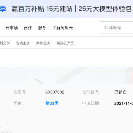
注册号
60307802
当前状态
已销亡
类别
第
33
类
申请日期
2021-11-
酒
,