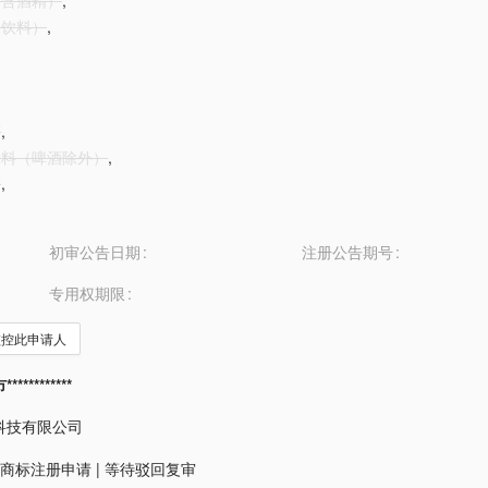
酒（含酒精）
,
（饮料）
,
酒
,
精饮料（啤酒除外）
,
酒
,
初审公告日期
注册公告期号
专用权期限
监控此申请人
*********
科技有限公司
商标注册申请
|
等待驳回复审