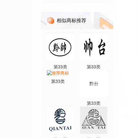
相似商标推荐
第
33
类
第
33
类
第
33
类
第
33
类