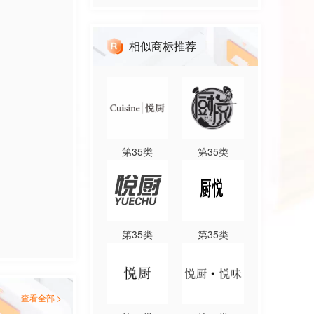
相似商标推荐
第
35
类
第
35
类
第
35
类
第
35
类
查看全部 >