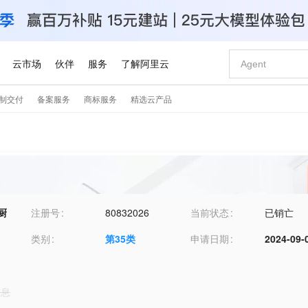
悦厨
注册号
80832026
当前状态
已销亡
类别
第
35
类
申请日期
2024-09-
信息