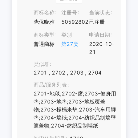
商标名称
注册号
当前状态
晓优晓雅
50592802
已注册
商标类型
类别
申请日期
普通商标
第
27
类
2020-10-
21
类似群
2701
,
2702
,
2703
,
2704
商品/服务列表
2701-地毯;2702-席;2703-健身用
垫;2703-地垫;2703-地板覆盖
物;2703-榻榻米垫;2703-汽车用脚
垫;2704-墙纸;2704-纺织品制墙壁
遮盖物;2704-纺织品制墙纸