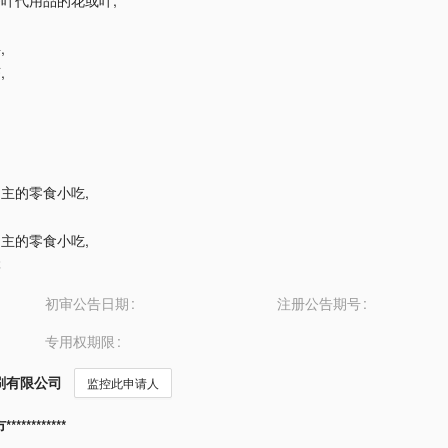
作茶叶代用品的花或叶
,
料
,
茶
,
米为主的零食小吃
,
米为主的零食小吃
,
淋
初审公告日期
注册公告期号
专用权期限
刷有限公司
监控此申请人
*********