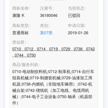
商标名称
注册号
当前状态
康隆 K
36180046
已驳回
商标类型
类别
申请日期
普通商标
第
07
类
2019-01-26
类似群
0710
,
0712
,
0714
,
0719
,
0729
,
0738
,
0742
,
0744
,
0750
商品/服务列表
0710-电动制饮料机;0712-制革机;0714-自行车
组装机械;0719-制搪瓷机械;0729-油漆加工用
机器;0738-内燃机（非陆地车辆用）;0742-机
械台架;0742-绕线机（加工电线、电缆用机
械）;0744-电子工业设备;0750-轴承（机器部
件）