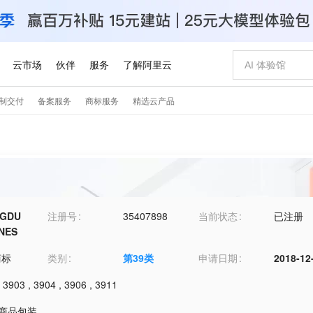
NGDU
注册号
35407898
当前状态
已注册
INES
商标
类别
第
39
类
申请日期
2018-12
,
3903
,
3904
,
3906
,
3911
1-商品包装
,