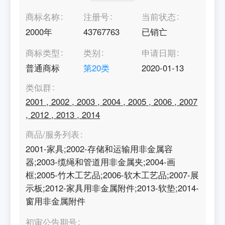
商标名称
注册号
当前状态
2000年
43767763
已销亡
商标类型
类别
申请日期
普通商标
第
20
类
2020-01-13
类似群
2001
,
2002
,
2003
,
2004
,
2005
,
2006
,
2007
,
2012
,
2013
,
2014
商品/服务列表
2001-家具;2002-存储和运输用非金属容
器;2003-缆绳和管道用非金属夹;2004-画
框;2005-竹木工艺品;2006-软木工艺品;2007-展
示板;2012-家具用非金属附件;2013-软垫;2014-
窗用非金属附件
初审公告期号