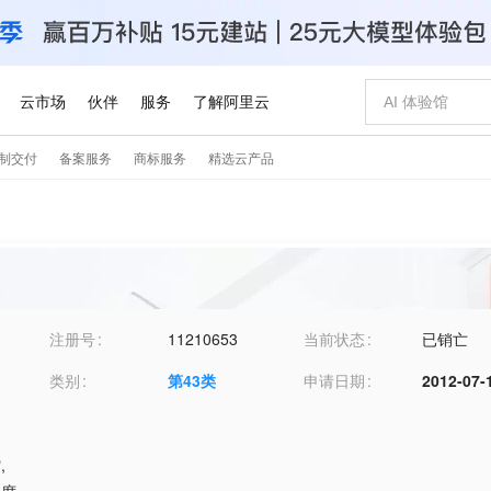
注册号
11210653
当前状态
已销亡
类别
第
43
类
申请日期
2012-07-
馆
,