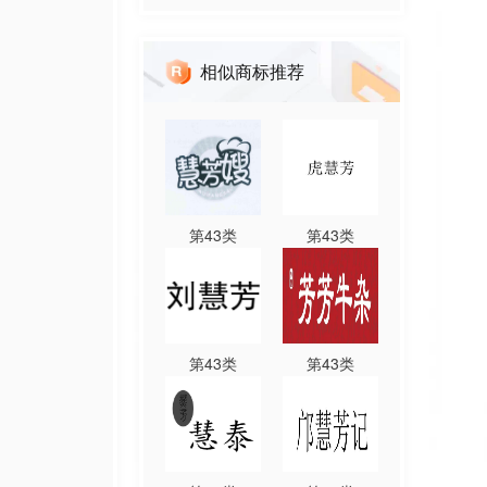
相似商标推荐
第
43
类
第
43
类
第
43
类
第
43
类