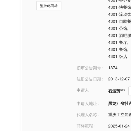
4301-备办
监控此商标
4301-快餐
4301-流动
4301-自助
4301-茶馆
,
4301-酒吧
4301-餐厅
,
4301-餐馆
,
4301-饭店
初审公告期号
1374
注册公告日期
2013-12-07
申请人
石运芳***
申请人地址
黑龙江省牡丹江市*
代理人名称
重庆工立知
商标流程
2025-01-24