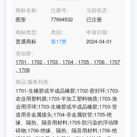
商标名称
注册号
当前状态
图形
77694532
已注册
商标类型
类别
申请日期
普通商标
第
17
类
2024-04-01
类似群
1701
,
1702
,
1703
,
1704
,
1705
,
1706
,
1707
,
1708
商品/服务列表
1701-生橡胶或半成品橡胶;1702-密封环;1703-
农业用塑料膜;1703-半加工塑料物质;1703-渔
业用浮球;1703-生橡胶或半成品橡胶;1703-管
道用非金属接头;1704-非金属软管;1705-绝
缘、隔热、隔音用材料;1705-防污染的浮动障
碍物;1706-绝缘、隔热、隔音用材料;1706-绝