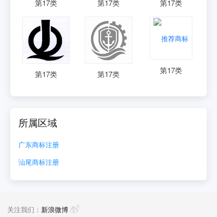
第
17
类
第
17
类
第
17
类
第
17
类
第
17
类
第
17
类
所属区域
广东
商标注册
汕尾
商标注册