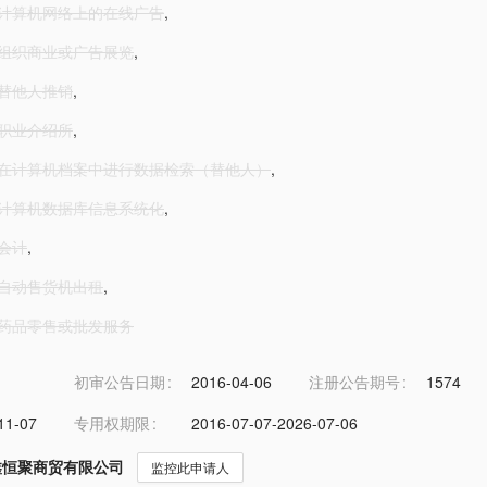
1-计算机网络上的在线广告
,
2-组织商业或广告展览
,
3-替他人推销
,
4-职业介绍所
,
6-在计算机档案中进行数据检索（替他人）
,
6-计算机数据库信息系统化
,
-会计
,
8-自动售货机出租
,
9-药品零售或批发服务
初审公告日期
2016-04-06
注册公告期号
1574
11-07
专用权期限
2016-07-07-2026-07-06
鑫恒聚商贸有限公司
监控此申请人