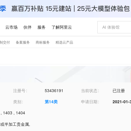
注册号
53436191
当前状态
已注册
类别
第
14
类
申请日期
2021-01-
,
1403
,
1404
加工或半加工贵金属
,