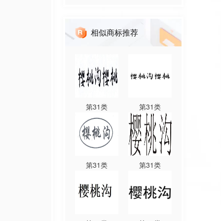
相似商标推荐
第
31
类
第
31
类
第
31
类
第
31
类