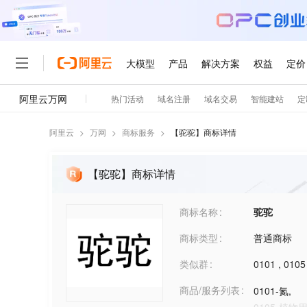
阿里云
>
万网
>
商标服务
>
【
驼驼
】商标详情
【驼驼】商标详情
商标名称
驼驼
商标类型
普通商标
类似群
0101
,
0105
商品/服务列表
0101-氮
,