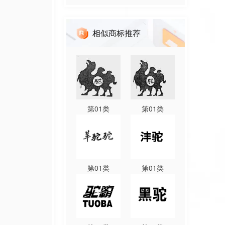
相似商标推荐
第
01
类
第
01
类
第
01
类
第
01
类