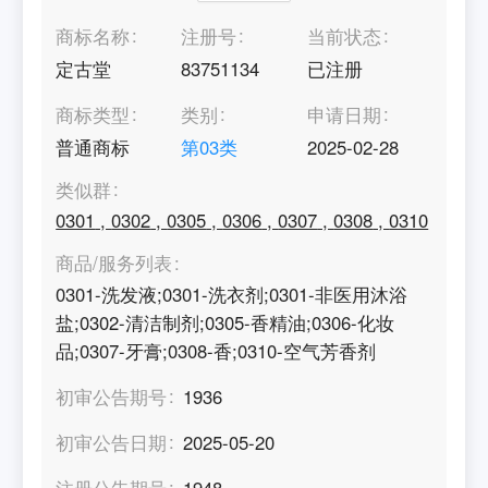
商标名称
注册号
当前状态
定古堂
83751134
已注册
商标类型
类别
申请日期
普通商标
第
03
类
2025-02-28
类似群
0301
,
0302
,
0305
,
0306
,
0307
,
0308
,
0310
商品/服务列表
0301-洗发液;0301-洗衣剂;0301-非医用沐浴
盐;0302-清洁制剂;0305-香精油;0306-化妆
品;0307-牙膏;0308-香;0310-空气芳香剂
初审公告期号
1936
初审公告日期
2025-05-20
注册公告期号
1948