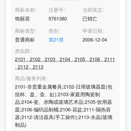
商标名称
注册号
当前状态
饰丽居
5761380
已销亡
商标类型
类别
申请日期
普通商标
第
21
类
2006-12-04
类似群
2101
,
2102
,
2103
,
2104
,
2105
,
2106
,
2111
,
2112
,
2113
商品/服务列表
2101-非贵重金属餐具;2102-日用玻璃器皿(包
括杯、盘、壶、缸);2103-家庭用陶瓷制
品;2104-瓷、赤陶或玻璃艺术品;2105-饮用器
皿;2106-编织品制桶;2106-花盆;2111-隔热容
器;2112-清洁器具(手工操作);2113-水晶(玻璃
制品)