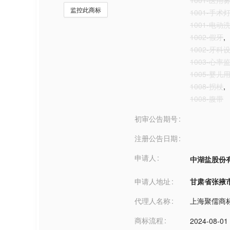
1001-医用
监控此商标
1001-手术
1001-电动
1002-假牙
,
1002-牙
1003-心率
1005-婴
1008-拐杖
,
1008-腹带
初审公告期号
注册公告日期
申请人
中湖盐股份
申请人地址
甘肃省张掖市***
代理人名称
上海聚儒商
商标流程
2024-08-01