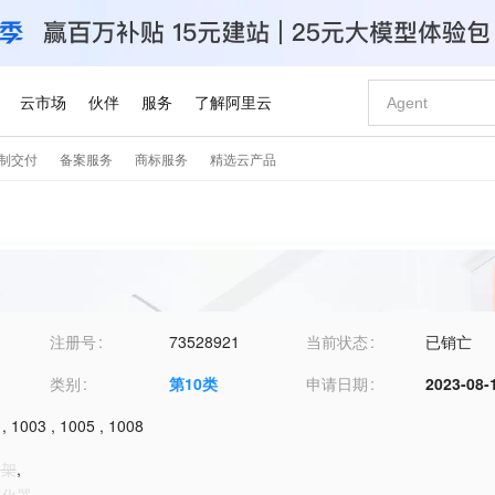
注册号
73528921
当前状态
已销亡
类别
第
10
类
申请日期
2023-08-
,
1003
,
1005
,
1008
支架
,