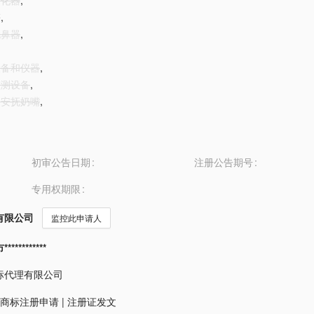
雾化器
,
灯
,
洗鼻器
,
科设备和仪器
,
监测设备
,
儿用安抚奶嘴
,
初审公告日期
注册公告期号
专用权期限
有限公司
监控此申请人
*********
标代理有限公司
商标注册申请
|
注册证发文