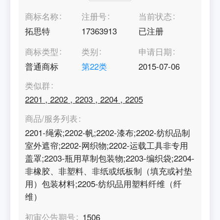
商标名称
注册号
当前状态
拓思特
17363913
已注册
商标类型
类别
申请日期
普通商标
第
22
类
2015-07-06
类似群
2201
,
2202
,
2203
,
2204
,
2205
商品/服务列表
2201-绳索;2202-帆;2202-漆布;2202-纺织品制
室外遮帘;2202-网织物;2202-运载工具非专用
盖罩;2203-瓶用草制包装物;2203-编织袋;2204-
非橡胶、非塑料、非纸或纸板制（填充或衬垫
用）包装材料;2205-纺织品用塑料纤维（纤
维）
初审公告期号
1506