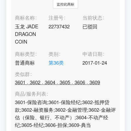
监控此商标
商标名称
注册号
当前状态
玉龙 JADE
22737432
已驳回
DRAGON
COIN
商标类型
类别
申请日期
普通商标
第
36
类
2017-01-24
类似群
3601
,
3602
,
3604
,
3605
,
3606
,
3609
商品/服务列表
3601-保险咨询;3601-保险经纪;3602-抵押贷
款;3602-融资服务;3602-金融管理;3602-金融评
估（保险、银行、不动产）;3604-不动产经
纪;3605-经纪;3606-担保;3609-典当