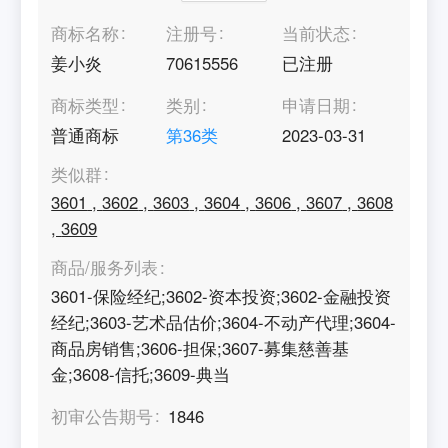
商标名称
注册号
当前状态
姜小炎
70615556
已注册
商标类型
类别
申请日期
普通商标
第
36
类
2023-03-31
类似群
3601
,
3602
,
3603
,
3604
,
3606
,
3607
,
3608
,
3609
商品/服务列表
3601-保险经纪;3602-资本投资;3602-金融投资
经纪;3603-艺术品估价;3604-不动产代理;3604-
商品房销售;3606-担保;3607-募集慈善基
金;3608-信托;3609-典当
初审公告期号
1846