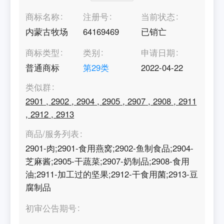
商标名称
注册号
当前状态
内蒙古牧场
64169469
已销亡
商标类型
类别
申请日期
普通商标
第
29
类
2022-04-22
类似群
2901
,
2902
,
2904
,
2905
,
2907
,
2908
,
2911
,
2912
,
2913
商品/服务列表
2901-肉;2901-食用燕窝;2902-鱼制食品;2904-
芝麻酱;2905-干蔬菜;2907-奶制品;2908-食用
油;2911-加工过的坚果;2912-干食用菌;2913-豆
腐制品
初审公告期号